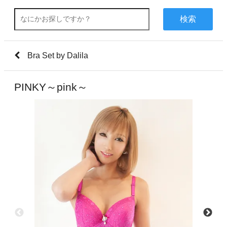
検索
Bra Set by Dalila
PINKY～pink～